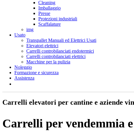
Cleaning
Imballaggio
Presse
Protezioni industriali
Scaffalature
img
Usato
Transpallet Manuali ed Elettrici Usati
Elevatori elettrici
Carrelli controbilanciati endotermici
Carrelli controbilanciati elettrici
Macchine per la pulizia
Noleggio
Formazione e sicurezza
Assistenza
Carrelli elevatori per cantine e aziende vi
Carrelli per vendemmia e 