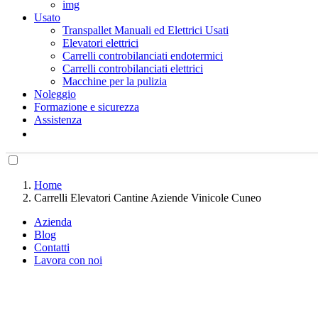
img
Usato
Transpallet Manuali ed Elettrici Usati
Elevatori elettrici
Carrelli controbilanciati endotermici
Carrelli controbilanciati elettrici
Macchine per la pulizia
Noleggio
Formazione e sicurezza
Assistenza
Home
Carrelli Elevatori Cantine Aziende Vinicole Cuneo
Azienda
Blog
Contatti
Lavora con noi