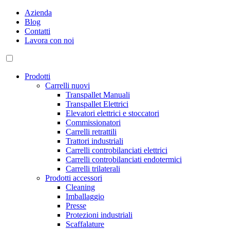
Azienda
Blog
Contatti
Lavora con noi
Prodotti
Carrelli nuovi
Transpallet Manuali
Transpallet Elettrici
Elevatori elettrici e stoccatori
Commissionatori
Carrelli retrattili
Trattori industriali
Carrelli controbilanciati elettrici
Carrelli controbilanciati endotermici
Carrelli trilaterali
Prodotti accessori
Cleaning
Imballaggio
Presse
Protezioni industriali
Scaffalature